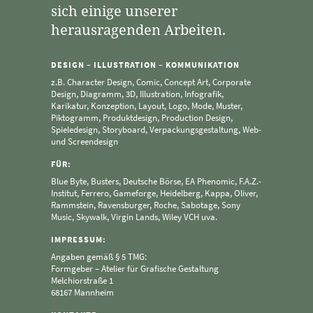
sich einige unserer
herausragenden Arbeiten.
DESIGN – ILLUSTRATION – KOMMUNIKATION
z.B. Character Design, Comic, Concept Art, Corporate
Design, Diagramm, 3D, Illustration, Infografik,
Karikatur, Konzeption, Layout, Logo, Mode, Muster,
Piktogramm, Produktdesign, Production Design,
Spieledesign, Storyboard, Verpackungsgestaltung, Web-
und Screendesign
FÜR:
Blue Byte, Busters, Deutsche Börse, EA Phenomic, F.A.Z.-
Institut, Ferrero, Gameforge, Heidelberg, Kappa, Oliver,
Rammstein, Ravensburger, Roche, Sabotage, Sony
Music, Skywalk, Virgin Lands, Wiley VCH uva.
IMPRESSUM:
Angaben gemäß § 5 TMG:
Formgeber – Atelier für Grafische Gestaltung
Melchiorstraße 1
68167 Mannheim