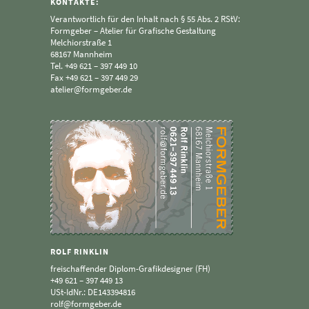
KONTAKTE:
Verantwortlich für den Inhalt nach § 55 Abs. 2 RStV:
Formgeber – Atelier für Grafische Gestaltung
Melchiorstraße 1
68167 Mannheim
Tel.
+49 621 – 397 449 10
Fax
+49 621 – 397 449 29
atelier@formgeber.de
ROLF RINKLIN
freischaffender Diplom-Grafikdesigner (FH)
+49 621 – 397 449 13
USt-IdNr.: DE143394816
rolf@formgeber.de