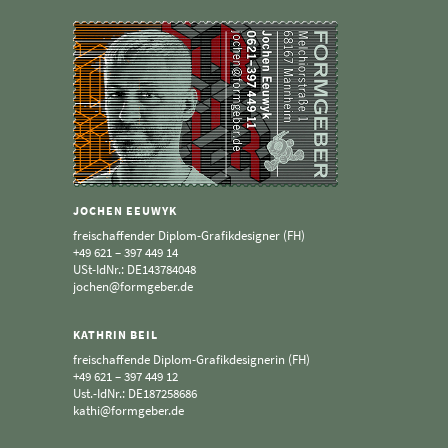
JOCHEN EEUWYK
freischaffender Diplom-Grafikdesigner (FH)
+49 621 – 397 449 14
USt-IdNr.: DE143784048
jochen@formgeber.de
KATHRIN BEIL
freischaffende Diplom-Grafikdesignerin (FH)
+49 621 – 397 449 12
Ust.-IdNr.: DE187258686
kathi@formgeber.de