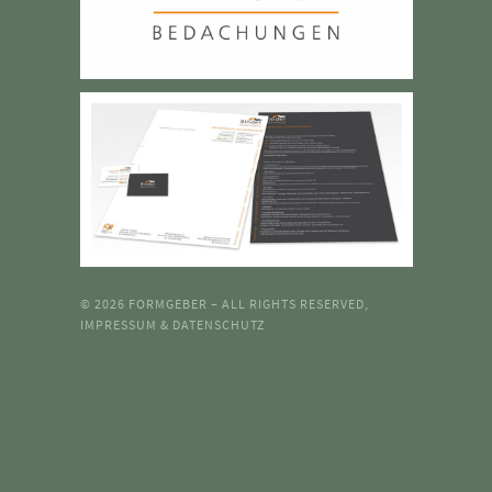
© 2026
FORMGEBER
– ALL RIGHTS RESERVED,
IMPRESSUM & DATENSCHUTZ